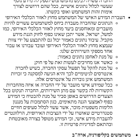
החברה עשויה לבקש מהמשתמש לספק לה מידע נוסף
שעשוי לכלול נתונים אישיים, ככל שהם דרושים לצורך
אימות זהות המשתמש ואופי בקשתו.
העברת המידע האישי של המשתמש מחוץ לאזור הכלכלי האירופי
הנתונים שהחברה מעבדת ביחס למשתמשים עשויים להיות
מועברים ומאוחסנים ביעד מחוץ לאזור הכלכלי האירופי, כמו
למשל, ישראל, אשר יתכן שאינו כפוף לחוק הגנת מידע
מקביל. עיבוד נתונים כאמור יכול גם להתבצע על ידי צוות
שנמצא מחוץ לאזור הכלכלי האירופי ועובד עבורנו או עבור
אחד מספקי השירותים שלנו:
על מנת לאחסן נתונים כאמור;
כאשר אנו מחויבים לעשות זאת על פי חוק;
על מנת להקל על תפעול עסקי החברה, כשיש לחברה
אינטרסים לגיטימיים לכך והיא הגיעה למסקנה כי זכויות
המשתמש אינן גוברות על אינטרסים אלה.
ככל שמידע אישי מועבר על ידי החברה או איזה מהחברות
הקשורות לה בקשר עם מתן השירותים, החברה תנקוט בכל
הצעדים הדרושים באופן סביר על מנת להבטיח כי המידע
כפוף לאמצעי הגנה מתאימים, כגון הסתמכות על מנגנון
הלימות משפטית מוכר, אשר עשוי לכלול סעיפים חוזיים
סטנדרטיים שאושרו על ידי הנציבות האירופית, הרלוונטיים
להעברת מידע אישי, וכי המידע מטופל בצורה מאובטחת
ובהתאם למדיניות פרטיות זו.
משתמשים בקליפורניה, ארה"ב