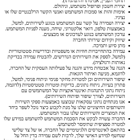
תחומי העניין, אמינותו והתנהגותו).
יצירת חשבון ופרופיל משתמש, וניהולם.
אימות זהות או סמכות המשתמש ואנשי הקשר הרלבנטיים שלו או
נציגיו.
יצירה ושמירה על קשר עם המשתמש בנוגע לשירותים, למשל,
באמצעות טלפון, דואר אלקטרוני, שיחה, מענה לפניות המשתמש.
עדכון המשתמש בנוגע לעדכונים או מבצעים.
שיווק וקידום שירותי החברה
מתן סיוע ותמיכה.
עמידה בהתחייבויות חוזיות או משפטיות ובדרישות סטטוטוריות
(למשל, לספק את השירותים הנדרשים, להבטיח עמידה בבדיקת
נאותות ורגולציה).
הגנה על אבטחת מידע והגנה על פעילותה העסקית של החברה,
לדוגמא, מניעה ואיתור הונאות.
שיפור השירותים וכן למטרות מחקר פנימי וניתוח פנימי, למשל,
פתרון בעיות, ניתוח נתונים, בדיקות ומטרות סטטיסטיות (לדוגמה,
ניתוח נתוני התנהגות ואינטראקציות של המשתמשים עם
השירותים, לצורך שיפור ופיתוח השירותים).
אנו מנתחים נתוני עסקאות שבוצעו באמצעות ספקי השירות
והשותפים החיצוניים שלנו על מנת לקבוע כיצד נוכל לשפר ביחד
את המוצרים והשירותים שלנו עבור המשתמש.
החברה עשויה לבקש את הסכמת המשתמש להשתמש במידע שלו
למטרה ספציפית שתימסר למשתמש.
בהתאם לאינטרסים הלגיטימיים של החברה, או של צד שלישי
שנחשף למידע האישי שלך, לרבות לשם עמידה בדין החל על