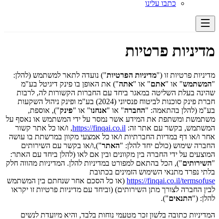
כתבו עלינו
מדיניות פרטיות
מדיניות פרטיות זו ("
מדיניות הפרטיות
") נועדה לתאר למשתמש (להלן:
"
המשתמש
" או "
אתם
" או "
אתה
") את האופן בו פינק דיגיטל בע"מ
שהינה בעלת השליטה במאגר ביחד עם החברות הקשורות לה, לרבות
חברת פינק סוכנות לביטוח פנסיוני (2024) בע"מ ופינק ניהול השקעות
בע"מ (להלן בהתאמה: "
החברה
" או "
אנחנו
" או "
פינק
"), אוספת,
משתמשת ומשתפת את המידע אשר נמסר על ידי המשתמש או נאסף על
המשתמש, בקשר עם אתר זה:
https://finqai.co.il
, ו/או כל אתר קשור
אחר ו/או דף במדיות החברתיות ו/או כל אמצעי מקוון במרשתת בו עושה
החברה שימוש (כולם יחד להלן: "
האתר
"),ו/או בקשר עם השירותים
המוצעים על ידי החברה בין מקוונים ובין אם לאו (להלן ביחד עם האתר:
"
השירותים
"), הכל בהתאם למפורט במדיניות להלן. המדיניות מהווה חלק
בלתי נפרד מתנאי השימוש הזמינים בכתובת
https://finqai.co.il/termsofuse
(או כל הסכם אחר שנחתם בין המשתמש
לבין החברה לצורך מתן השירותים) (וביחד עם מדיניות פרטיות זו יקראו
להלן: ("
התנאים
").
המדיניות כתובה בלשון זכר מטעמי נוחות בלבד, והיא מיועדת לנשים