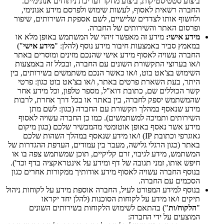
ביצוע סטטיסטיקות, ביצוע מחקר ועריכת ניתוחים אנונימיים.
החברה רשאית לאסוף, לעשות שימוש ולפרסם מידע אנונימי,
ולחשוף אותו לצדדים שלישיים, לשם אספקת השירותים, שיפור
ופרסום האתר והשירותים של החברה.
מידע אישי:
מידע זה מאפשר זיהוי של המשתמש באופן מלא או
במאמץ סביר באמצעות חיבור מידע נוסף (להלן: "
מידע אישי
")
החברה עשויה לאסוף מידע אישי שהנכם מזינים ומוסרים באתר
ו/או בערוצי התקשורת השונים עם החברה, ובכלל זה באמצעות
השימוש בצ'אט בוט, ו/או כאשר הנכם משתמשים בשירותים, בין
היתר, בעת השארת פרטים באתר, ו/או בצ'אט בוט כגון: פרטי
קשר הכוללים שם, כתובת דוא"ל, מספר טלפון, וכל מידע אחר
שהמשתמש יספק לחברה, בין באתר או בכל דרך אחרת, לרבות
מידע שנאסף במהלך תקשורת עם החברה (כגון: לשם מתן
השירותים ותמיכה למשתמשים). כמו כן החברה עשויה לאסוף
מידע אשר נאסף באופן אוטומטי מהמכשיר שלכם (כגון מיקום
גאוגרפי וכתובת IP) ו/או מידע שנאסף במהלך השהות שלכם
באתר (כגון הרגלי גלישה, מעבר בין עמודים, העדפת ההגדרות של
המשתמש, מידע לגיבוי, זרם קליקיים, תוכן שמשתמש צפה בו או
חיפש אותו, זמני תגובה של דף ומידע על אינטראקציה בדף וכד').
בנוסף החברה עשויה לאסוף מידע אודותיך ממקורות אחרים כגון
הסכמים עם החברה.
בנוסף למידע המפורט לעיל, החברה אוספת מידע על לקוחות ניהול
תיקים ו/או מידע על לקוחות הסוכנות (להלן יחד יקראו
"
הלקוח/ות
") בהתאם לשימוש הלקוחות בשירותים השונים
המוצעים על ידי החברה: