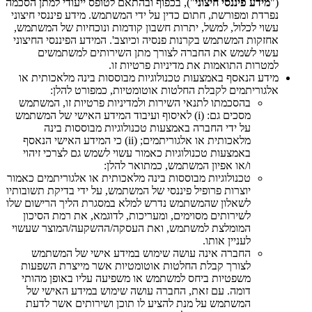
("
מידע פיננסי חיצוני
"), בכפוף ובהתאם לטופס ייעודי למתן הסכמה
נפרדת ומפורשת, חתום כדין על ידי המשתמש. מידע פיננסי חיצוני
עשוי לכלול, למשל, יתרות חשבון קודמות ונוכחיות של המשתמש,
אחזקות המשתמש בקרנות פנסיה וכיוצב'. המידע הפיננסי החיצוני
עשוי לשמש את החברה לצורך מתן השירותים למשתמשים
למטרות התואמות את מדיניות פרטיות זו.
מידע הנאסף באמצעות טכנולוגיות מבוססות בינה מלאכותית או
אלגוריתמים לקבלת החלטות אוטומטיות, כמפורט להלן:
בהסכמתו לתנאי השירות ולמדיניות פרטיות זו, המשתמש
מסכים גם: (i) לאיסוף ועיבוד המידע האישי של המשתמש
על ידי החברה באמצעות טכנולוגיות מבוססות בינה
מלאכותית או אלגוריתמים; (ii) כי המידע האישי הנאסף
באמצעות טכנולוגיות כאמור עשוי לשמש גם לצרכי זיהוי
ו/או אפיון המשתמש, כמתואר להלן:
טכנולוגיות מבוססות בינה מלאכותית או אלגוריתמים כאמור
יוצרות פרופיל פיננסי של המשתמש, על ידי בדיקת תשובותיו
לשאלון שהמשתמש נדרש למלא במסגרת הליך הרישום שלו
לשירותים מסוימים, ומעריכות, לדוגמא, את רמת הסיכון
המומלצת למשתמש, ואת העסקה/ההשקעה/המוצר שעשוי
לעניין אותו.
החברה אינה עושה שימוש במידע אישי של המשתמש
לצורך קבלת החלטות אוטומטיות אשר מייצרת השפעות
משפטיות ביחס למשתמש או משפיעה עליו באופן מהותי
דומה. עם זאת, החברה עושה שימוש במידע האישי של
המשתמש על מנת להציע לו תוכן ושירותים אשר לדעת