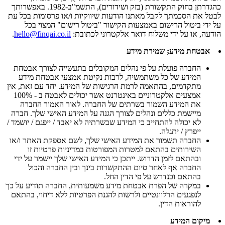
כהגדרתן בחוק התקשורת (בזק ושידורים), התשמ"ב-1982. באפשרותך
לבטל את הסכמתך לקבל מאתנו הודעות שיווקיות ו/או פרסומות בכל עת
על ידי ביטול הרישום באמצעות הקישור "ביטול רישום" המצוי בכל
הודעה, או על ידי משלוח דואר אלקטרוני לכתובת:
hello@finqai.co.il
.
אבטחת מידע; שמירת מידע
החברה פועלת על פי נהלים המקובלים בתעשייה לצורך אבטחת
המידע של כל משתמשיה, לרבות נקיטת אמצעי אבטחת מידע
מתקדמים, בהתאמה לרמת הרגישות של המידע. יחד עם זאת, אין
אמצעים אלקטרוניים באינטרנט אשר יכולים לאבטח ב - 100%
את המידע השמור בשרתים של החברה. לאור האמור החברה
מיישמת כללים ונהלים לצורך הגנה על המידע האישי שלך. חברה
לא יכולה להתחייב כי המידע שבשרתיה לא יאבד / ייפגם / יושמד /
ייפרץ / יתגלה.
החברה תשמור את המידע האישי שלך, לשם אספקת האתר ו/או
השירותים בהתאם למטרות המפורטות במדיניות פרטיות זו
ובהתאם לזמן הדרוש. ייתכן כי המידע האישי שלך יישמר על ידי
החברה אף לאחר סיום ההתקשרות בינך ובין החברה והכול
בהתאם וכנדרש על פי הדין החל.
במקרה של הפרת אבטחת מידע משמעותית, החברה תודיע על כך
לנפגעים הרלוונטיים ולרשות להגנת הפרטיות ללא דיחוי, בהתאם
להוראות הדין.
מיקום המידע