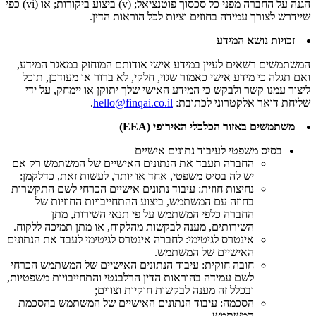
הגנה על החברה מפני כל סכסוך פוטנציאל; (v) ביצוע ביקורות; או (vi) כפי
שיידרש לצורך עמידה בחוזים וציות לכל הוראות הדין.
זכויות נושא המידע
המשתמשים רשאים לעיין במידע אישי אודותם המוחזק במאגר המידע,
ואם תגלה כי מידע אישי כאמור שגוי, חלקי, לא ברור או מעודכן, תוכל
ליצור עמנו קשר ולבקש כי המידע האישי שלך יתוקן או יימחק, על ידי
שליחת דואר אלקטרוני לכתובת:
hello@finqai.co.il
.
משתמשים באזור הכלכלי האירופי (EEA)
בסיס משפטי לעיבוד נתונים אישיים
החברה תעבד את הנתונים האישיים של המשתמש רק אם
יש לה בסיס משפטי, אחד או יותר, לעשות זאת, כדלקמן:
נחיצות חוזית
: עיבוד נתונים אישיים הכרחי לשם התקשרות
בחוזה עם המשתמש, ביצוע ההתחייבויות החוזיות של
החברה כלפי המשתמש על פי תנאי השירות, מתן
השירותים, מענה לבקשות מהלקוח, או מתן תמיכה ללקוח.
אינטרס לגיטימי
: לחברה אינטרס לגיטימי לעבד את הנתונים
האישיים של המשתמש.
חובה חוקית
: עיבוד הנתונים האישיים של המשתמש הכרחי
לשם עמידה בהוראות הדין הרלבנטי והתחייבויות משפטיות,
ובכלל זה מענה לבקשות חוקיות וצווים;
הסכמה
: עיבוד הנתונים האישיים של המשתמש בהסכמת
המשתמש.