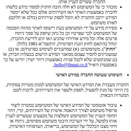
החברה עשויים לעניין אותו.
מובהר כי על המשתמש לא חלה חובה חוקית למסור מידע כלשהו
לחברה באמצעות האתר ו/או השירותים אולם ככל שלא יימסר
המידע ייתכן והחברה לא תוכל לספק שירותים (כולם או חלקם)
לאותו משתמש.
מסירת מידע על ידי המשתמש בעת רישומו לאתר מהווה הסכמה
של המשתמש לכך שפרטיו וכן כל נתון שיופק על סמך ניתוח
פרטים אלה וכל מידע אודותיו שהגיע ו/או יגיע לידיעת החברה,
ינוהל בהתאם לחוק הגנת הפרטיות, התשמ"א-1981 (להלן:
"
החוק
"). משתמשים: (א) שמתנגדים לשימוש בפרטיהם; או (ב)
שמעוניינים להסיר עצמם ממאגר המידע הרשום בבעלות חברה; או
(ג) שמבקשים שלא לקבל פניות באמצעות דיוור ישיר; יודיעו על כך
באמצעות דוא״ל
hello@finqai.co.il.
השימוש שעושה החברה במידע האישי
החברה מעבדת את המידע האישי של המשתמש למגוון מטרות עסקיות,
בין היתר על מנת להפעיל, לספק ולשפר את השירותים, לרבות לשם
המטרות הבאות:
עיבוד אוטומטי של המידע האישי של המשתמש במטרה ליצור
פרופיל משתמש לצורך התאמה אישית של השירותים, קרי, זיהוי
תחומי העניין של המשתמש והמלצות על מבצעים שעשויים לעניין
אותו (למשל, על ידי הערכת היבטי משתמש מסוימים, ניתוח או
חיזוי מצבו הכלכלי של המשתמש, בריאותו, העדפותיו האישיות,