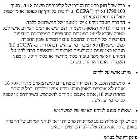
ככל שחל חוק פרטיות הצרכן של קליפורניה משנת 2018, סעיף
1798.100 ואילך ("
CCPA
"), לרבות כל חקיקה כפופה או מיושמת,
יחולו ההוראות הבאות:
החברה תעבד מידע אישי מטעמו של המשתמש בלבד;
החברה (i) לא תאסוף, תשמור, תשתמש או תמסור מידע אישי לכל
מטרה שהיא למעט המטרות הספציפיות המפורטות במדיניות
הפרטיות של החברה ובהסכם עיבוד המידע שבין החברה
למשתמש; (ii) לא תמכור מידע אישי (כהגדרתו ב- CCPA); (iii)
תנקוט באמצעים טכנולוגיים וארגוניים מתאימים בכדי להגן על
המידע האישי מפני עיבוד בלתי מורשה או בלתי חוקי, או מפני
השמדה, אובדן או הרס בשוגג.
מידע אישי על ילדים
לתשומת הלב, אין השירותים מיועדים למשתמשים מתחת לגיל 18.
אנחנו לא אוספים באופן מודע מידע אישי מילדים. ככל שהנכם
מתחת לגיל 18, אתם אינכם אמורים להשתמש בשירותים או לספק
לנו כל מידע אישי.
שאלות בנוגע למידע האישי של המשתמש
אם יש לך שאלות בנוגע למדיניות פרטיות זו או לנוהגי המידע של החברה
באופן כללי, אנא פנה אלינו לפי הפרטים הבאים:
פינק דיגיטל בע"מ