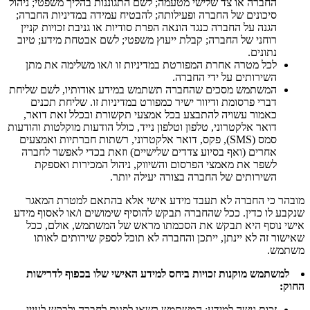
החברה או צד שלישי מטעמה; לשם התגוננות בהליך משפטי; ניהול
סיכונים של החברה ופעילותה; להבטיח עמידה במדיניות החברה;
הגנה על החברה כנגד הונאה הפרת סודיות או גניבת זכויות קניין
רוחני של החברה; קבלת ייעוץ משפטי; לשם אבטחת מידע; טיוב
נתונים.
לכל מטרה אחרת המפורטת במדיניות זו ו/או משלימה את מתן
השירותים על ידי החברה.
המשתמש מסכים שהחברה תשתמש במידע אודותיו, לשם שליחת
דברי פרסומת ודיוור ישיר כמפורט במדיניות זו. שליחת תכנים
כאמור עשויה להתבצע בכל אמצעי תקשורת ובכלל זאת דואר,
דואר אלקטרוני, טלפון וטלפון נייד, כולל הודעות מוקלטות והודעות
סמס (SMS), ‏פקס, דואר אלקטרוני, רשתות חברתיות ואמצעים
אחרים (ואף בסיוע צדדים שלישיים)‏‎ וזאת בכדי לאפשר לחברה
לשפר את מאמצי הפרסום והשיווק, ניהול המכירות ואספקת
השירותים של החברה בצורה יעילה יותר.
מובהר כי החברה לא תעבד מידע אישי אלא בהתאם למטרת המאגר
שנקבע לו כדין. ככל שהחברה תבקש להוסיף שימושים ו/או לאסוף מידע
אישי נוסף היא תבקש את הסכמתו מראש של המשתמש, אולם, ככל
שאישור זה לא יינתן, ייתכן והחברה לא תוכל לספק שירותים לאותו
משתמש.
למשתמש מוקנות זכויות ביחס למידע האישי שלו בכפוף לדרישות
החוק:
זכות גישה למידע: המשתמש רשאי לפנות לחברה ולבקש לעיין