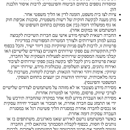
ומוסדות נוספים בתחום הביטוח והפיננסיים; לרבות איסור הלבנת
הון;
ציות לצו בית משפט, הזמנה לדין או הליך משפטי אחר.
מתן מענה לבקשה חוקית של רשות משפטית, סוכנות אכיפת חוק
או גוף ממשלתי דומה (בין אם ממוקם בתחום השיפוט של
המשתמש או במקום אחר).
החברה רשאית לשתף מידע אישי עם חברות השייכות לקבוצה
בנוגע למתן השירותים ולצורך המטרות המפורטות במדיניות
פרטיות זו, לרבות לשם פניות שיווקיות כגון דיוור ישיר, והכל בכפוף
לדין.התקשרות עם ספקי שירותים חיצוניים (צדדים שלישיים) ו/או
קבלני משנה המספקים שירותים לפעילות העסקית של החברה,
שאת פרטיהם ניתן לקבל לפי בקשה (כגון ספקי שירותים לעיבוד
ואירוח נתונים, ביצוע תשלומים, טכנולוגית מידע, שירותי ייעוץ
שיווקי; אימות זיהוי ואיתור הונאות; תמיכת לקוחות, מערכות כלי
בינה מלאכותית, שירותי הודעות וכן יועצים בתחום העסקי,
המשפטי והפיננסי).
מסירת מידע מצטבר או לא מזוהה על משתמשים לצדדים שלישיים
לצרכי שיווק, פרסום, מחקר או למטרות אחרות.
מסירת ו/או העברת מידע לגוף אחר במקרה שהחברה תירכש על
ידי או תתמזג עם חברה אחרת, או תמכור או תעביר יחידה עסקית
או נכסים לחברה אחרת במסגרת הליך פשיטת רגל או במסגרת
העברה עסקית דומה אחרת.
כאשר המשתמש נרשם לאירוע שאנו מארגנים, משתתפים בו או
נותנים לו חסות, בכפוף לקבלת הסכמתך בהתאם לדין, החברה
עשויה למסור את פרטי ההרשמה של המשתמש לאחרים, לרבות