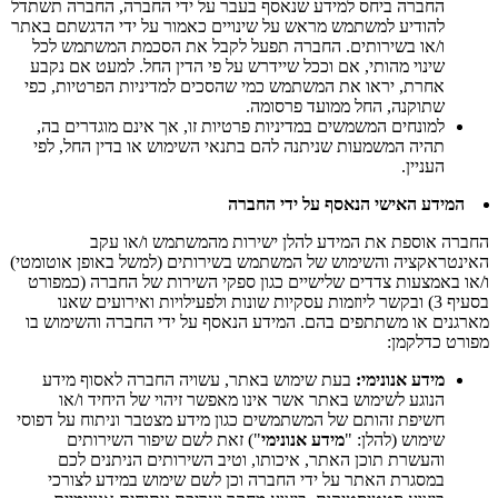
החברה ביחס למידע שנאסף בעבר על ידי החברה, החברה תשתדל
להודיע למשתמש מראש על שינויים כאמור על ידי הדגשתם באתר
ו/או בשירותים. החברה תפעל לקבל את הסכמת המשתמש לכל
שינוי מהותי, אם וככל שיידרש על פי הדין החל. למעט אם נקבע
אחרת, יראו את המשתמש כמי שהסכים למדיניות הפרטיות, כפי
שתוקנה, החל ממועד פרסומה.
למונחים המשמשים במדיניות פרטיות זו, אך אינם מוגדרים בה,
תהיה המשמעות שניתנה להם בתנאי השימוש או בדין החל, לפי
העניין.
המידע האישי הנאסף על ידי החברה
החברה אוספת את המידע להלן ישירות מהמשתמש ו/או עקב
האינטראקציה והשימוש של המשתמש בשירותים (למשל באופן אוטומטי)
ו/או באמצעות צדדים שלישיים כגון ספקי השירות של החברה (כמפורט
בסעיף ‏3) ובקשר ליוזמות עסקיות שונות ולפעילויות ואירועים שאנו
מארגנים או משתתפים בהם. המידע הנאסף על ידי החברה והשימוש בו
מפורט כדלקמן:
מידע אנונימי:
בעת שימוש באתר, עשויה החברה לאסוף מידע
הנוגע לשימוש באתר אשר אינו מאפשר זיהוי של היחיד ו/או
חשיפת זהותם של המשתמשים כגון מידע מצטבר וניתוח על דפוסי
שימוש (להלן: "
מידע אנונימי
") זאת לשם שיפור השירותים
והעשרת תוכן האתר, איכותו, וטיב השירותים הניתנים לכם
במסגרת האתר על ידי החברה וכן לשם שימוש במידע לצורכי