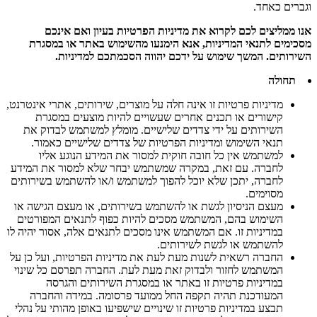
וגברים כאחד.
אנו ממליצים לכם לקרוא את מדיניות הפרטיות בעיון ואם אינכם
מסכימים לתנאי המדיניות, אנא הימנעו מהשימוש באתר או במסגרת
השירותים. המשך שימוש על ידכם יהווה הסכמתכם למדיניות.
תחולה
מדיניות פרטיות זו אינה חלה על מוצרים, שירותים, אתרי אינטרנט,
קישורים או תכנים אחרים שעשויים להיות מוצעים במסגרת
השירותים על ידי צדדים שלישיים. מומלץ למשתמש לבדוק את
תנאי השימוש ומדיניות הפרטיות של צדדים שלישיים כאמור.
למשתמש אין כל חובה חוקית למסור את המידע הנוגע אליו
לחברה. עם זאת, במקרה שמשתמש יבחר שלא למסור את המידע
לחברה, יתכן שלא יוכל להפוך למשתמש ו/או להשתמש בשירותים
מסוימים.
מעצם הניסיון לגשת או להשתמש בשירותים, או מעצם הגישה או
השימוש בהם, המשתמש מסכים להיות כפוף לתנאים המפורטים
במדיניות זו. אם המשתמש אינו מסכים לתנאים אלה, אסור יהיה לו
להשתמש או לגשת לשירותים.
החברה רשאית לשנות מעת לעת את מדיניות הפרטיות, ועל כן על
המשתמש לחזור ולבדוק זאת מעת לעת. החברה תפרסם כל שינוי
במדיניות פרטיות זו באתר או במסגרת השירותים והגרסה
המעודכנת תהיה תקפה החל ממועד פרסומה. במידה והחברה
תבצע במדיניות פרטיות זו שינויים שישפיעו באופן מהותי על נהלי