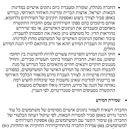
החברה מנהלת, שומרת ומעבדת כיום נתונים אישיים במדינות
הבאות: ישראל, ארצות הברית ומדינות האיחוד האירופי, כנדרש
באופן סביר לצורך ביצוע ואספקה תקינים של השירותים (לדוגמא,
אותם מיקומים בהם ספקי השירותים עמם החברה התקשרה
מאחסנים ומעבדים את הנתונים האישיים), או כפי שיידרש
בהוראות הדין. כל משתמש נותן בזאת את הסכמתו להעברה,
עיבוד ואחסון הנתונים האישיים של המשתמש מחוץ למדינתו.
במקרה זה העברת המידע תהא אך ורק בהתאם לדיני הגנת המידע
החלים.
חוקי הגנת המידע והפרטיות עשויים להיות להשתנות בין תחומי
שיפוט; עם זאת, החברה תעמוד בתקני תעשייה סבירים, ותחיל
מנגנונים חוקיים ותנאים חוזיים מתאימים ככל הנדרש על מנת
להבטיח הגנה נאותה על המידע האישי של המשתמשים, כמפורט
במדיניות פרטיות זו. לצורך העברת מידע מהאזור הכלכלי האירופי
או בריטניה למדינות שאינן נחשבות כמי שיכולות להציע רמה
נאותה של הגנה על מידע, החברה (ואלו הפועלים מטעמה)
התקשרה בסעיפים חוזיים סטנדרטיים, לפי העניין.
שמירת המידע
החברה רשאית לשמור נתונים אישיים מסוימים של משתמשים כל עוד
הדבר נדרש באופן סביר למטרות הבאות, לפי שיקול דעתה הבלעדי של
החברה: (i) שימור הקשר עם המשתמשים; (ii) אספקת השירותים
למשתמשים; (iii) עמידת החברה בהתחייבויותיה החוקיות או החוזיות; (iv)