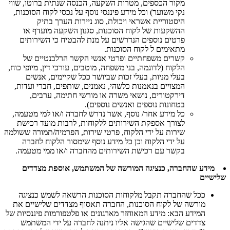
מקור הכספים, מטרות השקעה, הכנסה שנתית ברוטו, שווי
נקי משוער) וכל מידע פיננסי נוסף על נכסי לקוח הסוכנות,
היסטוריית אשראי ויכולת, סוג ניירות הערך בתיק
ההשקעות של לקוח הסוכנות, סגנון השקעה מועדף או
פרטים נוספים הנדרשים על מנת להבטיח כי השירותים
מתאימים ל לקוח הסוכנות.
קשרים משפחתיים ופרטי אנשי הקשר הרלבנטיים של
הלקוח (לדוגמה, בני משפחה, מוטבים, עורכי דין, מיופי כוח,
בעלי מניות, בעלי זכות שביושר ככל שקיימים, אנשים
המצויים בנאמנות כלשהי, נאמנים, שותפים, חברי ועדות,
דירקטורים, נושאי משרה או מורשי חתימה, ערבים,
בטחונות נוספים ואנשים נוספים).
כל מידע אחר/ נוסף, אשר נדרש לחברה ו/או למי מטעמה,
לצורך אספקת השירותים ללקוחות, לרבות מועד רכישת
שירות על ידי הלקוח, פרטי שירות, הפרמיה/תמורה ששולמה
על ידי הלקוח וכן כל מידע נוסף שימסור הלקוח לחברה
בקשר עם רכישת השירותים מהחברה ו/או ממי מטעמה.
מידע שהחברה, כנציגה המורשה של המשתמש, אוספת מצדדים
שלישיים
ככל שהחברה תקבל מלקוחות הסוכנות הרשאה לשמש כנציגה
מורשה של לקוח הסוכנות, החברה תאסוף מצדדים שלישיים את
המידע הבא: מידע המאוחזר מארגונים או פלטפורמות פיננסיות של
צדדים שלישיים שהגישה אליו ניתנה לחברה על ידי המשתמש