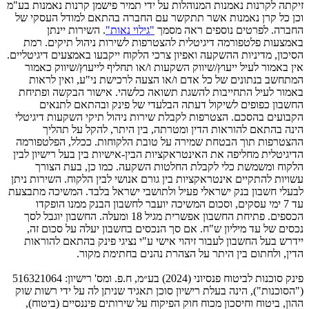
זיקתה לקרנות נאמנות המנוהלות על ידי תמיר פישמן קרנות נאמנות בע"מ
וכן כל קרן נאמנות אשר תתקשר עם החברה בהתאם למודל העסקי של
החברה. לפרטים נוספים ראה מסמך
"גילוי נאות"
. השירות יינתן
באמצעות פלטפורמה דיגיטלית להצטרפות לשירות ניהול תיקים. רמת
הסיכון, מדיניות ההשקעה ואפיון צרכי הלקוח ייקבעו באמצעים דיגיטליים.
אין באמור לעיל ייעוץ/שיווק השקעות ו/או תחליף לייעוץ/שיווק כאמור
המתחשב בנתונים של כל אדם ו/או הצעה לרכישת ני"ע, ואין לראות
באמור לעיל התחייבות להשגת תשואה כלשהי. אישור הבקשה ופתיחת
החשבון כפופים לשיקול דעתה הבלעדי של פינק ובהתאם לתנאים
הקבועים בהסכם. הצטרפות לקבלת שירות ניהול תיקי השקעות דיגיטלי
הינה בהתאם להוראות הדין ומטרתה, בין היתר, להקל על תהליך
ההצטרפות תוך הבטחת שמירה על טובת הלקוחות. ככלל, הפלטפורמה
הדיגיטלית מחליפה את האינטראקציות הבין-אישיות בין בעל רישיון לבין
הלקוח ומשמשת כלי לקבלת החלטות השקעה. כמו כן, בעת הצורך
עשויות להתקיים אינטראקציות בין גורם אנושי לבין הלקוח. השירות ניתן
לבעלי חשבון בנק ישראלי פעיל ולתושבי ישראל בלבד. המשיכה מתבצעת
עד 7 ימי עסקים, וסכום המשיכה יועבר לחשבון הבנק ממנו הופקדו
הכספים. פתיחת החשבון אפשרית מגיל 18 ומעלה. החשבון יוגבל לסך
נכסים של עד מיליון ש"ח. אם סך הנכסים בחשבון יעלה על סכום זה,
יידרש בעל החשבון לעבור זיהוי אישי ע"י נציגי פינק בהתאם להוראות
הדין, ולחתום בין היתר על הצהרת נהנים בחתימת מקור.
פינק סוכנות לביטוח פנסיוני (2024) בע״מ, ח.פ. ומס' רישיון: 516321064
("הסוכנות"), הינה בעלת רישיון סוכן תאגיד שניתן לה על ידי רשות שוק
ההון, ביטוח וחיסכון מכוח חוק הפיקוח על שירותים פיננסיים (ביטוח),