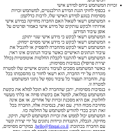
זכויות המשתמש ביחס למידע אישי
בכפוף לחוקי הגנת המידע הרלבנטיים, למשתמש זכויות
מסוימות בנוגע למידע האישי שלו, לרבות כדלקמן:
המשתמש רשאי לשאול האם החברה מחזיקה במידע אישי
אודותיו ולבקש עותקים של מידע אישי כאמור ופרטים על
אופן עיבוד המידע;
המשתמש רשאי לבקש כי מידע אישי שגוי יתוקן;
המשתמש רשאי לבקש כי מידע אישי מסוים יימחק;
המשתמש רשאי לבקש מהחברה להפסיק או להגביל את
עיבוד הנתונים האישיים כאשר עיבוד הנתונים אינו ראוי;
המשתמש רשאי להתנגד לקבלת החלטות אוטומטיות (כולל
יצירת פרופיל) בנסיבות מסוימות;
כאשר המשתמש מסכים לעיבוד נתונים אישיים שלו למטרה
מוגדרת על ידי החברה, הוא רשאי לחזור בו מהסכמתו בכל
עת, והחברה תעצור כל עיבוד נוסף של נתוני המשתמש
למטרה זו.
בנסיבות מסוימות, יתכן שהחברה לא תוכל למלא את בקשת
המשתמש במלואה, למשל אם בקשתו פזיזה או בלתי מעשוי
לחלוטין, אם היא מסכנת זכויות של אחרים, או אם אינה
מחויבת מכוח הדין. עם זאת, בנסיבות אלה, החברה בכל
זאת תגיב בכדי להודיע למשתמש על החלטה כזו.
המשתמש יכול לממש את זכויות המשתמש לגישה, תיקון,
מחיקה, הגבלה, התנגדות וניידות נתונים על ידי יצירת קשר
עם החברה בכתובת:
hello@finqai.co.il
. במקרים מסוימים,