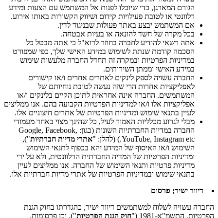
הגורם המארגן, כדי שיוכלו לפנות אל המשתמש עם הצעות ומידע
רלוונטי או לטובת פעילויות קידום ושיווק הקשורות באותו אירוע.
אם המשתמש יבצע באתר פעולות שבניגוד לדין.
בכל מקרה של חשד להונאה או בעיות אבטחה.
אתה רשאי להודיע לחברה בחוזר לדוא"ל כי אתה מבטל כל
הסכמה קודמת שנתת לשימוש במידע האישי שלך, כפי שמפורט
במדיניות הפרטיות ובמקרה זה תחדל החברה מלעשות שימוש
במידע האישי וממתן השירותים.
החברה עשויה לספק לינקים לאתרים אחרים ו/או קישורים
לאפליקציות אחרות הרי שזה נעשה לטובת נוחיותם של
המשתמשים. החברה אינה אחראית לתוכן הקיים בלינקים ו/או
אפליקציות אלו ו/או למדיניות הפרטיות הקבועה בהם. אנו ממליצים
לעיין בתנאי שימוש ומדיניות הפרטיות של אתרים חיצוניים אלו.
מבלי לגרוע מכלליות האמור לעיל, כל שהינך מצוי באחד מעמודי
החברה במדיות החברתיות השונות (כגון: Google, Facebook,
YouTube, Instagram etc.) (להלן: "
אתרי מדיות חברתיות
"),
השימוש ו/או האיסוף של המידע יהא בכפוף לתנאי השימוש
ומדיניות הפרטיות של המדיה החברתית הרלוונטית, ולא על ידי
מדיניות פרטיות ותנאי השימוש של החברה. אנו ממליצים לעיין
בתנאי שימוש ובמדיניות הפרטיות של אתרי מדיות חברתיות אלו.
דיוור ישיר; פרסום
החברה עשויה לשלוח למשתמשים דיוור ישיר, כהגדרתו בחוק הגנת
הפרטיות, התשמ"א-1981 ("
חוק הגנת הפרטיות
"), וכן פרסומות,