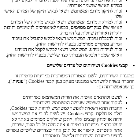
במידע האישי שנשמר אודותיו.
זכות לתיקון מידע: המשתמש רשאי לבקש תיקון של המידע האישי
שלו.
זכות למחיקת מידע: המשתמש רשאי לבקש מחיקה של המידע
האישי שלו
במקרים מסוימים
, בכפוף לאינטרסים לגיטימיים וחובות
חוקיות ואחרות שחלות על החברה.
זכות להגבלת עיבוד: המשתמש רשאי לבקש להגביל את עיבוד
המידע
במקרים מסוימים
, בכפוף לדרישות החוק.
זכות לניידות מידע: המשתמש רשאי לבקש לקבל את המידע
האישי שמסר ולבקש העברתו לצד שלישי, בכפוף לדרישות החוק.
קבצי Cookies ושירותים של צדדים שלישיים
במסגרת השירותים, ולשם המטרות המפורטות במדיניות פרטיות זו,
החברה עשויה להשתמש במנגנוני מעקב כגון קבצי Cookies ("
עוגיות
"),
כך שבאפשרותה גם:
לפשט ולהתאים אישית את חוויית המשתמש בשירותים.
לעקוב אחר השימוש שעושה המשתמש בשירותים.
החברה תהא רשאית לאפשר למשתמש לדחות קבצי Cookies,
כולם או חלקם. קבצי Cookies. יש לשים לב כי אם המשתמש
ידחה או ימחק קבצים אלה, ייתכן שחלקים מסוימים באתר לא
יפעלו כראוי. מדיניות פרטיות זו אינה חלה על כל מוצר, שירות,
אתר אינטרנט, קישור או כל תוכן אחר שצדדים שלישיים עשויים
להציע במסגרת השירותים (למשל, מאמרים).