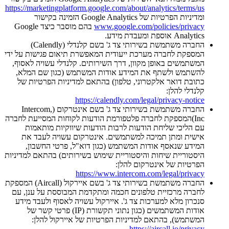
https://marketingplatform.google.com/about/analytics/terms/us
ומדיניות הפרטיות של Google Analytics הזמינה בקישור
www.google.com/policies/privacy
בהם מוסבר כיצד Google
Analytics אוספת ומעבדת מידע.
החברה משתמשת בשירותי צד ג' בשם קלנדלי (Calendly)
המספקת לחברה מערכת ייעודית המאפשרת תיאום פגישות על ידי
המשתמשים באופן מקוון, דרך השירותים. קלנדלי עשויה לאסוף,
להשתמש ולשתף את המידע אודות המשתמש (כגון שם המלא,
כתובת דואר אלקטרוני, טלפון) בהתאם למדיניות הפרטיות של
קלנדלי להלן:
https://calendly.com/legal/privacy-notice
החברה משתמשת בשירותי צד ג' בשם אינטרקום (Intercom,
Inc)המספקת לחברה פלטפורמת הודעות לקוחות המסייעת לחברה
עם הליכי שליחת הודעות לרבות הודעות שיווקיות מותאמות
אישית ומתן תמיכה למשתמשים. אינטרקום עשויה לעבד את
המידע שנאסף אודות המשתמש (כגון דוא"ל, פרטי החשבון,
היסטוריית שיחות והיסטוריית שימוש בשירותים) בהתאם למדיניות
הפרטיות של אינטרקום להלן:
https://www.intercom.com/legal/privacy
החברה משתמשת בשירותי צד ג' בשם איירקול (Aircall) המספקת
לחברה מרכזיית טלפונים חכמה ומתקדמת המבוססת על ענן, עם
סנכרון מלא למערכות צד ג'. איירקול עשויה לאסוף ולעבד מידע
אודות המשתמשים (כגון נתוני תקשורת (IP) פרטי קשר של
המשתמש), בהתאם למדיניות הפרטיות של איירקול להלן:
.
https://aircall.io/privacy