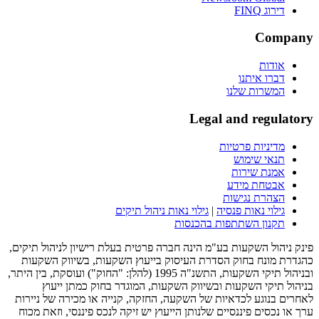
דירוג FINQ
Company
אודות
דברו איתנו
המשרות שלנו
Legal and regulatory
מדיניות פרטיות
תנאי שימוש
אמנת שירות
אבטחת מידע
הצהרת נגישות
גילוי נאות פנסיה
|
גילוי נאות ניהול תיקים
תקנון השתתפות בהכנסות
פינק ניהול השקעות בע"מ הינה חברה פרטית בעלת רישיון לניהול תיקים,
כהגדרת מונח בחוק הסדרת העיסוק בייעוץ השקעות, בשיווק השקעות
ובניהול תיקי השקעות, התשנ"ה 1995 (להלן: "החוק") ועוסקת, בין היתר,
בניהול תיקי השקעות ובשיווק השקעות, המוגדר בחוק כמתן ייעוץ
לאחרים בנוגע לכדאיות של השקעה, החזקה, קנייה או מכירה של ניירות
ערך או נכסים פיננסיים שלנותן הייעוץ יש זיקה לנכס פיננסי, וזאת מכוח