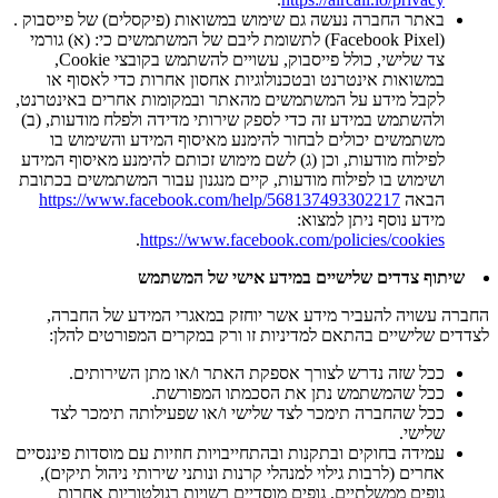
באתר החברה נעשה גם שימוש במשואות (פיקסלים) של פייסבוק .
(Facebook Pixel) לתשומת ליבם של המשתמשים כי: (א) גורמי
צד שלישי, כולל פייסבוק, עשויים להשתמש בקובצי Cookie,
במשואות אינטרנט ובטכנולוגיות אחסון אחרות כדי לאסוף או
לקבל מידע על המשתמשים מהאתר ובמקומות אחרים באינטרנט,
ולהשתמש במידע זה כדי לספק שירותי מדידה ולפלח מודעות, (ב)
משתמשים יכולים לבחור להימנע מאיסוף המידע והשימוש בו
לפילוח מודעות, וכן (ג) לשם מימוש זכותם להימנע מאיסוף המידע
ושימוש בו לפילוח מודעות, קיים מנגנון עבור המשתמשים בכתובת
הבאה
https://www.facebook.com/help/568137493302217
מידע נוסף ניתן למצוא:
.
https://www.facebook.com/policies/cookies
שיתוף צדדים שלישיים במידע אישי של המשתמש
החברה עשויה להעביר מידע אשר יוחזק במאגרי המידע של החברה,
לצדדים שלישיים בהתאם למדיניות זו ורק במקרים המפורטים להלן:
ככל שזה נדרש לצורך אספקת האתר ו/או מתן השירותים.
ככל שהמשתמש נתן את הסכמתו המפורשת.
ככל שהחברה תימכר לצד שלישי ו/או שפעילותה תימכר לצד
שלישי.
עמידה בחוקים ובתקנות ובהתחייבויות חוזיות עם מוסדות פיננסיים
אחרים (לרבות גילוי למנהלי קרנות ונותני שירותי ניהול תיקים),
גופים ממשלתיים, גופים מוסדיים רשויות רגולטוריות אחרות