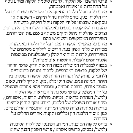
פרטי החשבון של הלקוח, לרבות סיסמת הלקוח ומידע נוסף
על התחברות או אימות ואבטחה;
מידע על פרופיל הלקוח הנאסף אגב השימוש בשירותים על
ידי הלקוח, כגון, ביחס ללקוח ניהול תיקים - השקעות או
עסקאות שבוצעו על ידי הלקוח ניהול תיקים, בקשותיו
להעברת ו/או קבלת כספים באמצעות השירותים, אינטרסים
וצרכים שהלקוח ניהול תיקים משתף באמצעות השירותים,
השירותים המבוקשים והשימוש בהם
מידע על מאפייני הלקוח הנמסר על ידי הלקוח באמצעות
מסירת שאלוני אפיון בעת הרישום לחלקים מסוימים של
השירותים, לרבות כמתואר להלן ("
טכנולוגיות מבוססות
אלגוריתמים לקבלת החלטות אוטומטיות
").
בכפוף למגבלות המוטלות מכוח הוראות הדין, פרטי הזיהוי
של הלקוח, פרטים דמוגרפיים, לרבות נתונים ביומטריים
(לדוגמה, עותק של תעודת הזהות של הלקוח הכוללת, בין
היתר, תמונת פנים, שם חוקי מלא, מין, תאריך לידה, לאום,
מעמד אזרחי, כתובת נוכחית), ומספרי זיהוי אחרים שהונפקו
על ידי הממשלה, פרטי מס; נתוני הבריאות של הלקוח
(למשל, הצהרת בריאות, נכויות, מחלות, תרופות, אשפוזים),
מידע אודות השכלה של הלקוח, ומידע נוסף הנחוץ לביצוע
בדיקות נאותות וציות לחוקי המדינה והתעשייה הרלבנטיים,
כגון איסור הלבנת הון וכללים ותקנות אחרים החלים על
החברה.
ביחס ללקוח הסוכנות, המידע הפיננסי של לקוח הסוכנות
(למשל, נכסים, כרטיס אשראי, פרטי חשבון הבנק שהוא