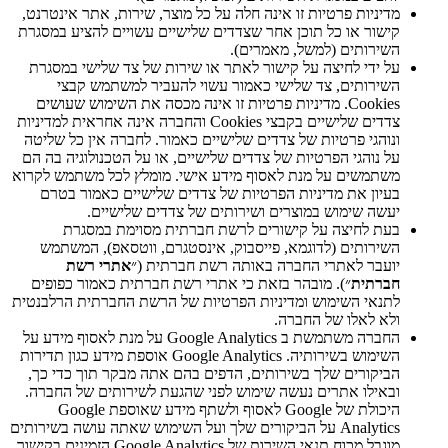
מדיניות פרטיות זו אינה חלה על כל מוצר, שירות, אתר אינטרנט,
קישור או כל תוכן אחר שצדדים שלישיים עשויים להציע במסגרת
השירותים (למשל, מאמרים).
על ידי לחיצה על קישור לאתר או שירות של צד שלישי במסגרת
השירותים, צד שלישי כאמור עשוי להעביר למשתמש קבצי
Cookies. מדיניות פרטיות זו אינה מכסה את השימוש שעושים
צדדים שלישיים בקבצי Cookies והחברה אינה אחראית למדיניות
ונוהגי פרטיות של צדדים שלישיים כאמור. לחברה אין כל שליטה
על נוהגי הפרטיות של צדדים שלישיים, או על הטכנולוגיה בה הם
משתמשים על מנת לאסוף מידע אישי. מומלץ לכל משתמש לקרוא
בעיון את מדיניות הפרטיות של צדדים שלישיים כאמור בטרם
יעשה שימוש במוצרים ושירותים של צדדים שלישיים.
בעת לחיצה על קישורים לרשת חברתית מסוימת במסגרת
השירותים (לדוגמא, פייסבוק, אינסטגרם, ווטסאפ), המשתמש
יועבר לאתרי החברה באותה רשת חברתית (״
אתרי רשת
חברתית
״). מובהר בזאת כי אתרי רשת חברתית כאמור כפופים
לתנאי השימוש ומדיניות הפרטיות של הרשת החברתית הרלבנטית
ולא לאלו של החברה.
החברה משתמשת ב Google Analytics על מנת לאסוף מידע על
השימוש בשירותיה. Google Analytics אוספת מידע כגון תדירות
הביקורים שלך בשירותים, הדפים בהם אתה מבקר תוך כדי כך,
ובאילו אתרים נעשה שימוש לפני שהגעת לשירותים של החברה.
היכולת של Google לאסוף ולשתף מידע שאוספת Google
Analytics על הביקורים שלך ועל השימוש שאתה עושה בשירותים
מוגבל מכוח תנאי השירות של Google Analytics הזמינים בקישור