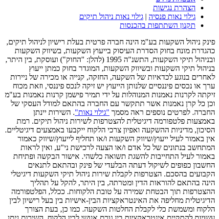
הצהרת נגישות
גילוי נאות פנסיה
|
גילוי נאות ניהול תיקים
תקנון השתתפות בהכנסות
פינק ניהול השקעות בע"מ הינה חברה פרטית בעלת רישיון לניהול תיקים,
כהגדרת מונח בחוק הסדרת העיסוק בייעוץ השקעות, בשיווק השקעות
ובניהול תיקי השקעות, התשנ"ה 1995 (להלן: "החוק") ועוסקת, בין היתר,
בניהול תיקי השקעות ובשיווק השקעות, המוגדר בחוק כמתן ייעוץ
לאחרים בנוגע לכדאיות של השקעה, החזקה, קנייה או מכירה של ניירות
ערך או נכסים פיננסיים שלנותן הייעוץ יש זיקה לנכס פיננסי, וזאת מכוח
זיקתה לקרנות נאמנות המנוהלות על ידי תמיר פישמן קרנות נאמנות בע"מ
וכן כל קרן נאמנות אשר תתקשר עם החברה בהתאם למודל העסקי של
החברה. לפרטים נוספים ראה מסמך
"גילוי נאות"
. השירות יינתן
באמצעות פלטפורמה דיגיטלית להצטרפות לשירות ניהול תיקים. רמת
הסיכון, מדיניות ההשקעה ואפיון צרכי הלקוח ייקבעו באמצעים דיגיטליים.
אין באמור לעיל ייעוץ/שיווק השקעות ו/או תחליף לייעוץ/שיווק כאמור
המתחשב בנתונים של כל אדם ו/או הצעה לרכישת ני"ע, ואין לראות
באמור לעיל התחייבות להשגת תשואה כלשהי. אישור הבקשה ופתיחת
החשבון כפופים לשיקול דעתה הבלעדי של פינק ובהתאם לתנאים
הקבועים בהסכם. הצטרפות לקבלת שירות ניהול תיקי השקעות דיגיטלי
הינה בהתאם להוראות הדין ומטרתה, בין היתר, להקל על תהליך
ההצטרפות תוך הבטחת שמירה על טובת הלקוחות. ככלל, הפלטפורמה
הדיגיטלית מחליפה את האינטראקציות הבין-אישיות בין בעל רישיון לבין
הלקוח ומשמשת כלי לקבלת החלטות השקעה. כמו כן, בעת הצורך
עשויות להתקיים אינטראקציות בין גורם אנושי לבין הלקוח. השירות ניתן