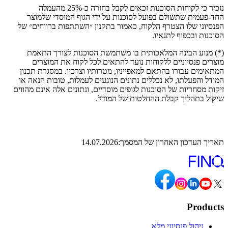
נזכיר כי לקוחות הסוכנות זכאים לקבל בחזרה כ-25% מהעמלה
החד-פעמית שתשולם בפועל לסוכנות על ידי הגוף המוסדי שלמוצר
הפנסיוני שלו הצטרף הלקוח, כאמור בתקנון ״השתתפות ברווחים״ של
הסוכנות ובכפוף לתנאיו.
(*) מנוע הבינה המלאכותית בו משתמשת הסוכנות לצורך התאמת
מוצרים פנסיוניים ללקוחות נועד להתאים לכל לקוח את המוצרים
המתאימים עבורו בהתאם למאפייניו, מטרותיו וצרכיו. במסגרת תכנון
המודל והפעלתו, לא נכללים נתונים הנוגעים לעמלות, טובות הנאה או
זיקות מסחריות של הסוכנות לגופים מוסדיים, ונתונים אלה אינם מהווים
שיקול בתהליך קבלת ההחלטות של המודל.
תאריך העדכון האחרון של המסמך:14.07.2026
Products
ניהול פנסיוני מלא