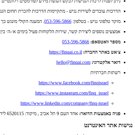
ניתן לפנות לרכזת הנגישות לבקש הנגשת מידע לפורמטים רלוונטיים 
הדרכות עובדים לשירות נגיש - מתקיימות הדרכות להכרת תחום הנגיש
מוקד טלפוני נגיש - בטלפון:
053-596-5866
. המענה הקולי מונגש כך
אמצעים נוספים ליצירת קשר, שירות הלקוחות פעיל בימים א׳-ה׳ בין השעות 00
מספר
וואטסאפ:
053-596-5866
צ׳אט באתר החברה:
https://finqai.co.il
דואר אלקטרוני:
hello@finqai.com
רשתות חברתיות
https://www.facebook.com/finqisrael
https://www.instagram.com/finq_israel
https://www.linkedin.com/company/finq-israel
פניה באמצעות הדואר:
אחד העם 9 תל אביב , מיקוד: 6520115 לידי: פינק דיגיטל
נגישות אתר האינטרנט