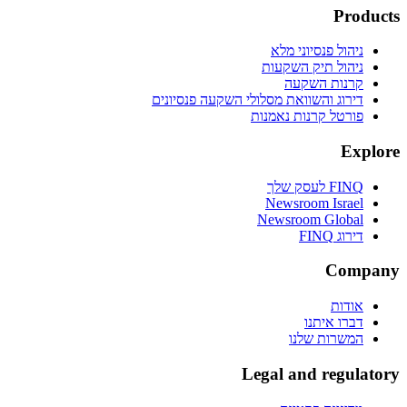
Products
ניהול פנסיוני מלא
ניהול תיק השקעות
קרנות השקעה
דירוג והשוואת מסלולי השקעה פנסיונים
פורטל קרנות נאמנות
Explore
FINQ לעסק שלך
Newsroom Israel
Newsroom Global
דירוג FINQ
Company
אודות
דברו איתנו
המשרות שלנו
Legal and regulatory