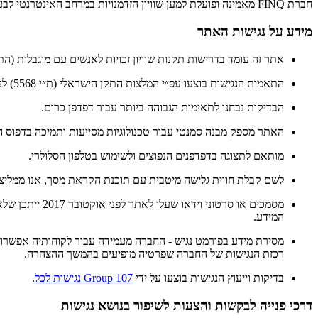
חברת FINQ מאמינה ופועלת למען שוויון הזדמנויות במרחב האינטרנטי לבעלי לקויות מגוונות ואנשים הנעזרים בטכנולוגיה מסייעת לשימוש במחשב.
מידע על נגישות האתר
אתר זה עומד בדרישות תקנות שוויון זכויות לאנשים עם מוגבלות (התאמו
התאמות הנגישות בוצעו עפ״י המלצות התקן הישראלי (ת״י 5568) לנגישות תכנים באינטרנט ברמת AA ומסמך WCAG2.0 הבינלאומי.
הבדיקות נבחנו לתאימות הגבוהה ביותר עבור דפדפן כרום.
האתר מספק מבנה סמנטי עבור טכנולוגיות מסייעות ותמיכה בדפוס השימוש המקובל להפעל
מותאם לתצוגה בדפדפנים הנפוצים ולשימוש בטלפון הסלולרי.
לשם קבלת חווית גלישה מיטבית עם תוכנת הקראת מסך, אנו ממליצים לשימוש בתוכנ
מסמכים או סרטוני וידאו שעלו לאתר לפני אוקטובר 2017 ייתכן שלא נגישים באופן מלא. במקרה שנתקלתם במסמך כזה או בסרטון, תוכלו לפנות לרכזת נגישות ב-
המידע.
מסירת מידע בפורמט נגיש - החברה מעמידה עבור לקוחותיה אפשרות 
רכזת הנגישות של החברה שפרטיה מופיעים בהמשך ההצהרה.
בדיקות וייעוץ הנגישות בוצעו על ידי
Group 107 נגישות לכל
.
דרכי פנייה לבקשות והצעות לשיפור בנושא נגישות