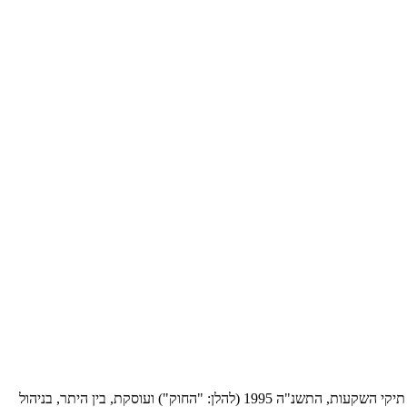
פינק ניהול השקעות בע"מ הינה חברה פרטית בעלת רישיון לניהול תיקים, כהגדרת מונח בחוק הסדרת העיסוק בייעוץ השקעות, בשיווק השקעות ובניהול תיקי השקעות, התשנ"ה 1995 (להלן: "החוק") ועוסקת, בין היתר, בניהול