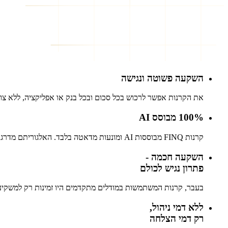
השקעה פשוטה ונגישה
את הקרנות אפשר לרכוש בכל סכום ובכל בנק או אפליקציה, ללא צו
100% מבוסס AI
קרנות FINQ מבוססות AI ומונעות מדאטה בלבד. האלגוריתם מדרג מניות ומעדכן את ההרכב בהתאם לדינמיקת השוק, במטרה להשיג תשואות עודפות לאורך זמן.
השקעה חכמה -
פתרון נגיש לכולם
בעבר, קרנות המשתמשות במודלים מתקדמים היו זמינות רק למשקיעים עשירים. היום, FINQ מביאה את החוכמה של מודלי AI 
ללא דמי ניהול,
רק דמי הצלחה