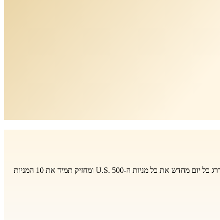
קרן נאמנות שעוקבת אחרי מודל FINQFIRST - תיק מניות שנבנה כדי להשיג תשואה עודפת על מדד ה-S&P 500 לאורך זמן. המודל מבוסס על AI שמדרג כל יום מחדש את כל מניות ה-U.S. 500 ומחזיק תמיד את 10 המניות